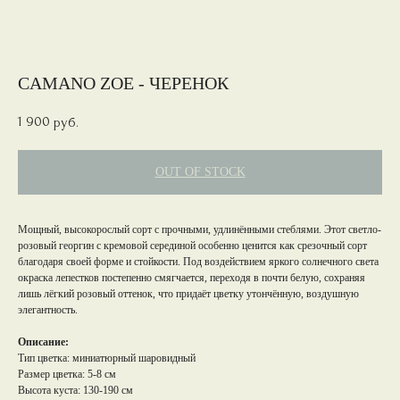
CAMANO ZOE - ЧЕРЕНОК
1 900
руб.
OUT OF STOCK
Мощный, высокорослый сорт с прочными, удлинёнными стеблями. Этот светло-
розовый георгин с кремовой серединой особенно ценится как срезочный сорт
благодаря своей форме и стойкости. Под воздействием яркого солнечного света
окраска лепестков постепенно смягчается, переходя в почти белую, сохраняя
лишь лёгкий розовый оттенок, что придаёт цветку утончённую, воздушную
элегантность.
Описание:
Тип цветка: миниатюрный шаровидный
Размер цветка: 5-8 см
Высота куста: 130-190 см