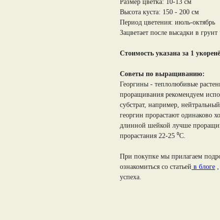
Размер цветка: 10-13 см
Высота куста: 150 - 200 см
Период цветения: июль-октябрь
Зацветает после высадки в грунт 
Стоимость указана за 1 укорен
Советы по выращиванию:
Георгины - теплолюбивые растен
проращивания рекомендуем испо
субстрат, например, нейтральный
георгин прорастают одинаково хо
длинной шейкой лучше проращив
прорастания 22-25 ⁰С.
При покупке мы прилагаем под
ознакомиться со статьей
в блоге
,
успеха.