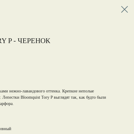
Y P - ЧЕРЕНОК
ками нежно-лавандового оттенка. Крепкие неполые
 Лепестки Bloomquist Tory P выглядят так, как будто были
арфора.
тивный