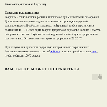
Стоимость указана за 1 делёнку
Советы по выращиванию:
Георгины - теплолюбивые растения и погибают при минимальных заморозках.
Для проращивания рекомендуем использовать хорошо дренируемый,
влагопроницаемый субстрат, например, нейтральный торф и вермикулит в
соотношении 1:1. Не все сорта георгин прорастают одинаково хорошо и быстро,
наберитесь терпения. Клубни с тонкой и длинной шейкой лучше проращивать
горизонтально. Оптимальная температура прорастания 22-25 ⁰С.
При покупке мы прилагаем подробную инструкцию по выращиванию.
Рекомендуем ознакомиться со статьей
в блоге
, а также приобрести наш
курс
,
чтобы добиться 100% успеха.
ВАМ ТАКЖЕ МОЖЕТ ПОНРАВИТЬСЯ