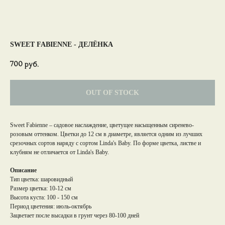
SWEET FABIENNE - ДЕЛЁНКА
700
руб.
OUT OF STOCK
Sweet Fabienne – садовое наслаждение, цветущее насыщенным сиренево-
розовым оттенком. Цветки до 12 см в диаметре, является одним из лучших
срезочных сортов наряду с сортом Linda's Baby. По форме цветка, листве и
клубням не отличается от Linda's Baby.
Описание
Тип цветка: шаровидный
Размер цветка: 10-12 cм
Высота куста: 100 - 150 см
Период цветения: июль-октябрь
Зацветает после высадки в грунт через 80-100 дней