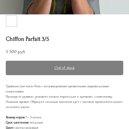
Chiffon Parfait 3/5
3 500
руб.
Out of stock
Травянистый пион flora с полумахровыми ароматными шаровидными
соцветиями.
Палитра от румяно- розового нежно переходит к кремово- сливочному.
Нежный аромат. Образует сильный высокий куст с листвой привлекательного
зеленого цвета
Размер корня:
3 - 5 почек
Срок цветения:
поздний
Цвет:
светло-розовый