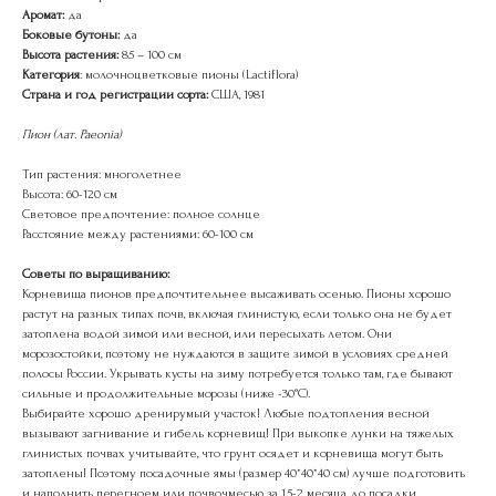
Аромат:
да
Боковые бутоны:
да
Высота растения:
85 – 100 см
Категория
: молочноцветковые пионы (Lactiflora)
Страна и год регистрации сорта:
США, 1981
Пион (лат. Paeonia)
Тип растения: многолетнее
Высота: 60-120 см
Световое предпочтение: полное солнце
Расстояние между растениями: 60-100 см
Советы по выращиванию:
Корневища пионов предпочтительнее высаживать осенью. Пионы хорошо
растут на разных типах почв, включая глинистую, если только она не будет
затоплена водой зимой или весной, или пересыхать летом. Они
морозостойки, поэтому не нуждаются в защите зимой в условиях средней
полосы России. Укрывать кусты на зиму потребуется только там, где бывают
сильные и продолжительные морозы (ниже -30°С).
Выбирайте хорошо дренирумый участок! Любые подтопления весной
вызывают загнивание и гибель корневищ! При выкопке лунки на тяжелых
глинистых почвах учитывайте, что грунт осядет и корневища могут быть
затоплены! Поэтому посадочные ямы (размер 40*40*40 см) лучше подготовить
и наполнить перегноем или почвочмесью за 1,5-2 месяца до посадки