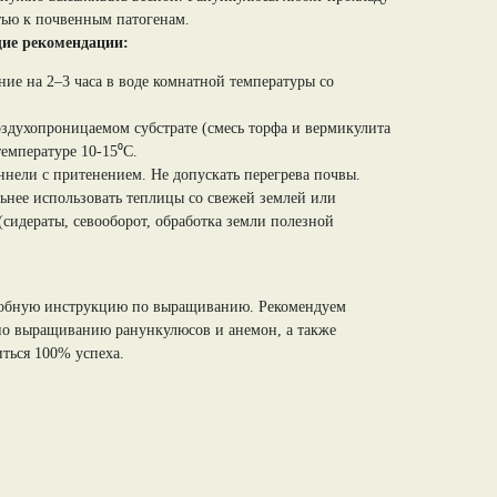
тью к почвенным патогенам.
ие рекомендации:
ие на 2–3 часа в воде комнатной температуры со
здухопроницаемом субстрате (смесь торфа и вермикулита
температуре 10-15⁰С.
ннели с притенением. Не допускать перегрева почвы.
ьнее использовать теплицы со свежей землей или
(сидераты, севооборот, обработка земли полезной
робную инструкцию по выращиванию. Рекомендуем
е по выращиванию ранункулюсов и анемон, а также
иться 100% успеха.