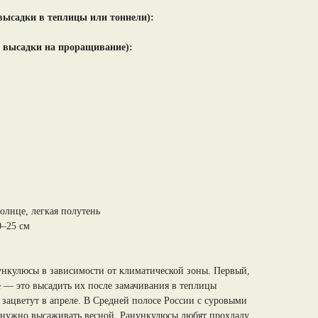
 высадки в теплицы или тоннели):
е высадки на проращивание):
олнце, легкая полутень
0–25 см
нункулюсы в зависимости от климатической зоны. Первый,
е — это высадить их после замачивания в теплицы
 зацветут в апреле. В Средней полосе России с суровыми
нужно высаживать весной. Ранункулюсы любят прохладу