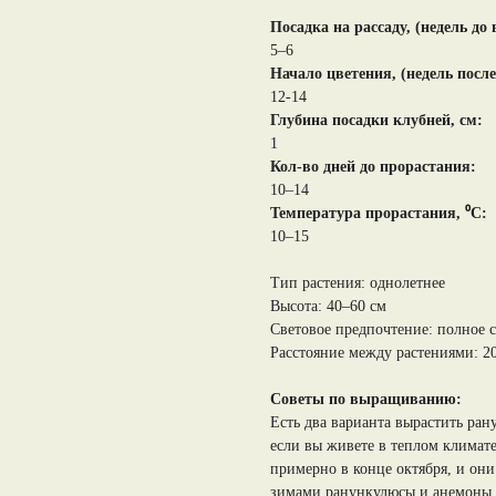
Посадка на рассаду, (недель до
5–6
Начало цветения, (недель посл
12-14
Глубина посадки клубней, см:
1
Кол-во дней до прорастания:
10–14
Температура прорастания, ⁰С:
10–15
Тип растения: однолетнее
Высота: 40–60 см
Световое предпочтение: полное с
Расстояние между растениями: 2
Советы по выращиванию:
Есть два варианта вырастить ра
если вы живете в теплом климат
примерно в конце октября, и они
зимами ранункулюсы и анемоны 