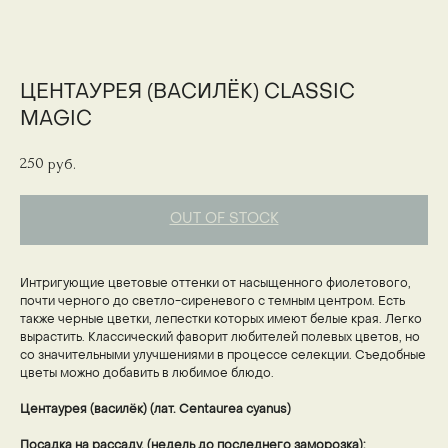
ЦЕНТАУРЕЯ (ВАСИЛЁК) CLASSIC
MAGIC
250
руб.
OUT OF STOCK
Интригующие цветовые оттенки от насыщенного фиолетового,
почти черного до светло-сиреневого с темным центром. Есть
также черные цветки, лепестки которых имеют белые края. Легко
вырастить. Классический фаворит любителей полевых цветов, но
со значительными улучшениями в процессе селекции. Съедобные
цветы можно добавить в любимое блюдо.
Центаурея (василёк) (лат. Centaurea cyanus)
Посадка на рассаду, (недель до последнего заморозка):