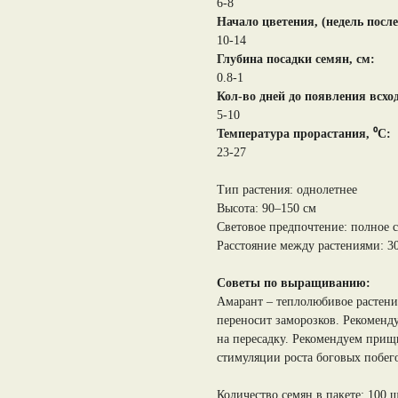
6-8
Начало цветения, (недель после
10-14
Глубина посадки семян, см:
0.8-1
Кол-во дней до появления всхо
5-10
Температура прорастания, ⁰С:
23-27
Тип растения: однолетнее
Высота: 90–150 см
Световое предпочтение: полное 
Расстояние между растениями: 3
Советы по выращиванию:
Амарант – теплолюбивое растени
переносит заморозков. Рекоменду
на пересадку. Рекомендуем прищ
стимуляции роста боговых побего
Количество семян в пакете: 100 ш