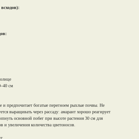
 всходов):
дов:
солнце
0–40 см
е и предпочитает богатые перегноем рыхлые почвы. Не
ется выращивать через рассаду: амарант хорошо реагирует
ипнуть основной побег при высоте растения 30 см для
в и увеличения количества цветоносов.
т.