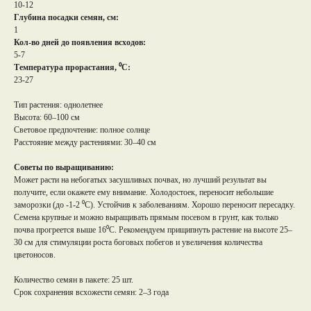
10-12
Глубина посадки семян, см:
1
Кол-во дней до появления всходов:
5-7
Температура прорастания, ⁰С:
23-27
Тип растения: однолетнее
Высота: 60–100 см
Световое предпочтение: полное солнце
Расстояние между растениями: 30–40 см
Советы по выращиванию:
Может расти на небогатых засушливых почвах, но лучший результат вы
получите, если окажете ему внимание. Холодостоек, переносит небольшие
заморозки (до -1-2 ⁰С). Устойчив к заболеваниям. Хорошо переносит пересадку.
Семена крупные и можно выращивать прямым посевом в грунт, как только
почва прогреется выше 16⁰С. Рекомендуем прищипнуть растение на высоте 25–
30 см для стимуляции роста боговых побегов и увеличения количества
цветоносов.
Количество семян в пакете: 25 шт.
Срок сохранения всхожести семян: 2–3 года