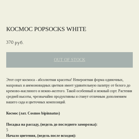
КОСМОС POPSOCKS WHITE
370
руб.
OUT OF STOCK
Этот сорт космоса - абсолютная красотка! Невероятная форма одиночных,
махровых и анемоновидных цветков имеет удивительную палитру от белого до
кремово-масляного и нежно-желтого. Такой особенный и нежный сорт. Растения
средней высоты, чрезвычайно продуктивны и станут отличным дополнением
вашего сада и цветочных композиций.
Космос (лат. Cosmos bipinnatus)
Посадка на рассаду, (недель до последнего заморозка):
5
Начало цветения, (недель после всходов):