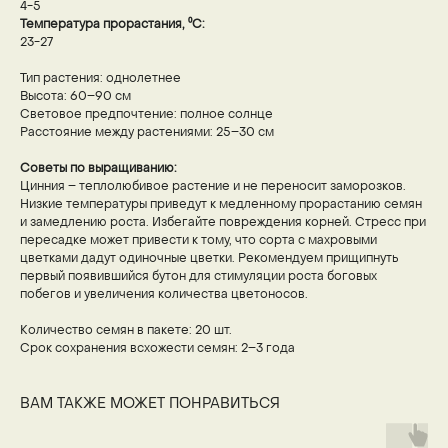
4-5
Температура прорастания, ⁰С:
23-27
Тип растения: однолетнее
Высота: 60–90 см
Световое предпочтение: полное солнце
Расстояние между растениями: 25–30 см
Советы по выращиванию:
Цинния – теплолюбивое растение и не переносит заморозков.
Низкие температуры приведут к медленному прорастанию семян
и замедлению роста. Избегайте повреждения корней. Стресс при
пересадке может привести к тому, что сорта с махровыми
цветками дадут одиночные цветки. Рекомендуем прищипнуть
первый появившийся бутон для стимуляции роста боговых
побегов и увеличения количества цветоносов.
Количество семян в пакете: 20 шт.
Срок сохранения всхожести семян: 2–3 года
ВАМ ТАКЖЕ МОЖЕТ ПОНРАВИТЬСЯ