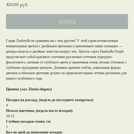
420,00
руб.
КУПИТЬ
Серия Zinderella не сравнима ни с чем другим! У этой серии великолепные
миниатюрные цветки с двойными цветками и напоминают мини-эхинацею —
центры-конусы и двойные лепестки вокруг них. Цветок сорта Zinderella Purple
представляет собой красивое сочетание различных оттенков пурпурно-
фиолетового, начиная от глубокого цвета и заканчивая очень легким оттенком с
глубоким пурпурным центром. Длинные крепкие стебли, уникальная форма
цветков и обильное цветение делают их привлекательным летним растением для
вашего особенного сада.
Цинния (лат. Zinnia elegans)
Посадка на рассаду, (недель до последнего заморозка):
4
Начало цветения, (недель после всходов):
10-12
Глубина посадки семян, см:
1
Кол-во дней до появления всходов: