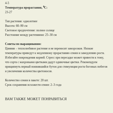
4-5
Температура прорастания, ⁰С:
23-27
Тип растения: однолетнее
Высота: 60–90 см
Световое предпочтение: полное солнце
Расстояние между растениями: 25–30 см
Советы по выращиванию:
Цинния – теплолюбивое растение и не переносит заморозков. Низкие
температуры приведут к медленному прорастанию семян и замедлению роста.
Избегайте повреждения корней. Стресс при пересадке может привести к тому,
что сорта с махровыми цветками дадут одиночные цветки. Рекомендуем
прищипнуть первый появившийся бутон для стимуляции роста боговых побегов
и увеличения количества цветоносов.
Количество семян в пакете: 20 шт.
Срок сохранения всхожести семян: 2–3 года
ВАМ ТАКЖЕ МОЖЕТ ПОНРАВИТЬСЯ