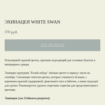
ЭХИНАЦЕЯ WHITE SWAN
370
руб.
OUT OF STOCK
Популярный садовый цветок, идеально подходящий для сезонных букетов и
интерьерного декора.
Эхинацея пурпурная "Белый лебедь" обильно цветет в период с июля по
сентябрь. Свисающие лепестки цветка, которые становятся белыми, с
коричнево-красной сердцевиной, привлекают пчел и бабочек, а также подходят
для срезки. Рекомендуется удалять отцветшие соцветия для продолжительного
цветения.
Эхинацея (лат. Echinacea purpurea)