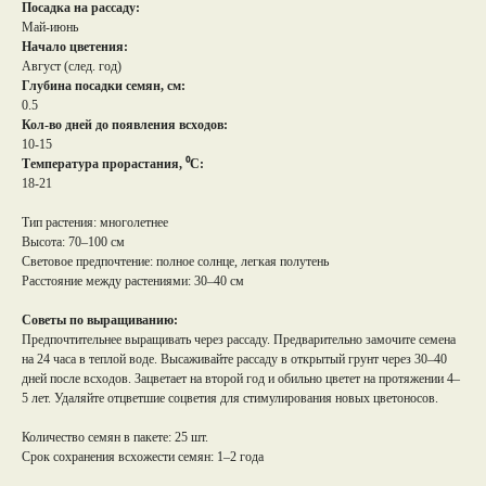
Посадка на рассаду:
Май-июнь
Начало цветения:
Август (след. год)
Глубина посадки семян, см:
0.5
Кол-во дней до появления всходов:
10-15
Температура прорастания, ⁰С:
18-21
Тип растения: многолетнее
Высота: 70–100 см
Световое предпочтение: полное солнце, легкая полутень
Расстояние между растениями: 30–40 см
Советы по выращиванию:
Предпочтительнее выращивать через рассаду. Предварительно замочите семена
на 24 часа в теплой воде. Высаживайте рассаду в открытый грунт через 30–40
дней после всходов. Зацветает на второй год и обильно цветет на протяжении 4–
5 лет. Удаляйте отцветшие соцветия для стимулирования новых цветоносов.
Количество семян в пакете: 25 шт.
Срок сохранения всхожести семян: 1–2 года