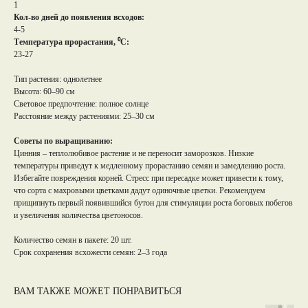
1
Кол-во дней до появления всходов:
4-5
Температура прорастания, ⁰С:
23-27
Тип растения: однолетнее
Высота: 60–90 см
Световое предпочтение: полное солнце
Расстояние между растениями: 25–30 см
Советы по выращиванию:
Цинния – теплолюбивое растение и не переносит заморозков. Низкие
температуры приведут к медленному прорастанию семян и замедлению роста.
Избегайте повреждения корней. Стресс при пересадке может привести к тому,
что сорта с махровыми цветками дадут одиночные цветки. Рекомендуем
прищипнуть первый появившийся бутон для стимуляции роста боговых побегов
и увеличения количества цветоносов.
Количество семян в пакете: 20 шт.
Срок сохранения всхожести семян: 2–3 года
ВАМ ТАКЖЕ МОЖЕТ ПОНРАВИТЬСЯ