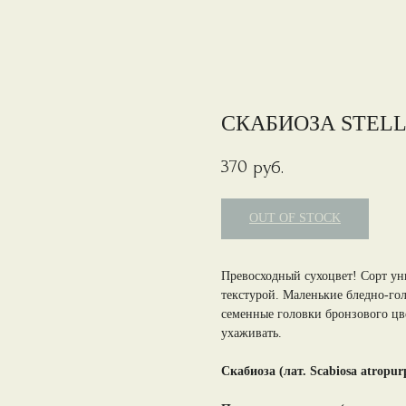
СКАБИОЗА STELL
370
руб.
OUT OF STOCK
Превосходный сухоцвет! Сорт у
текстурой. Маленькие бледно-го
семенные головки бронзового цв
ухаживать.
Скабиоза (лат. Scabiosa atropur