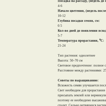
Посадка на рассаду, (недель до
4-6
Начало цветения, (недель после
10-12
Глубина посадки семян, см:
0.5
Кол-во дней до появления всхо
5-7
Температура прорастания, ⁰С:
21-24
Тип растения: однолетнее
Высота: 50–70 см
Световое предпочтение: полное 
Расстояние между растениями: 2
Советы по выращиванию:
Всхожесть семян улучшается пос
Свет необходим для прорастания
присыпать землей или вермикули
поэтому ее необходимо высаживат
спадет. Сильно ветвящееся расте