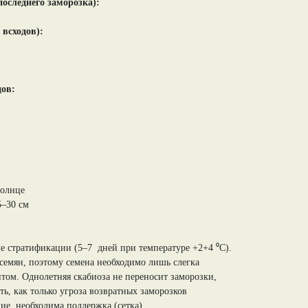
 последнего заморозка):
 всходов):
дов:
солнце
5–30 см
ле стратификации (5–7 дней при температуре +2+4 ⁰С).
 семян, поэтому семена необходимо лишь слегка
том. Однолетняя скабиоза не переносит заморозки,
ь, как только угроза возвратных заморозков
ние, необходима поддержка (сетка).