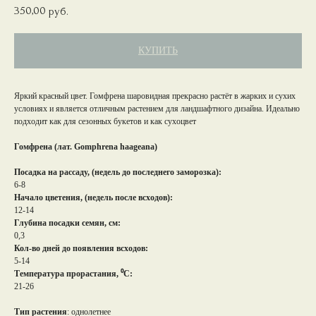
350,00
руб.
КУПИТЬ
Яркий красный цвет. Гомфрена шаровидная прекрасно растёт в жарких и сухих
условиях и является отличным растением для ландшафтного дизайна. Идеально
подходит как для сезонных букетов и как сухоцвет
Гомфрена (лат. Gomphrena haageana)
Посадка на рассаду, (недель до последнего заморозка):
6-8
Начало цветения, (недель после всходов):
12-14
Глубина посадки семян, см:
0,3
Кол-во дней до появления всходов:
5-14
Температура прорастания, ⁰С:
21-26
Тип растения
: однолетнее