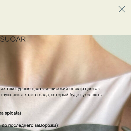
 SUGAR
их текстурные цветы и широкий спектр цветов.
труженик летнего сада, который будет украшать
ea spicata)
ь до последнего заморозка):