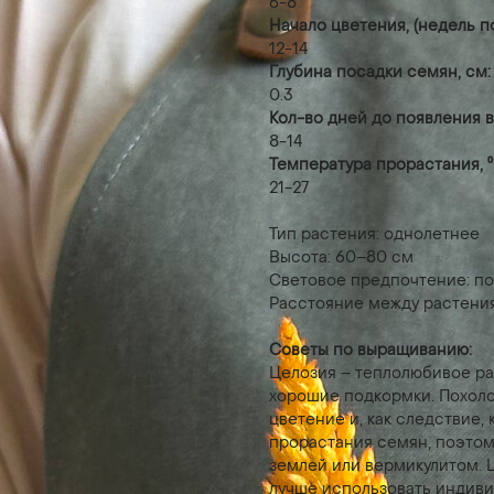
6-8
Начало цветения, (недель п
12-14
Глубина посадки семян, см:
0.3
Кол-во дней до появления в
8-14
Температура прорастания, ⁰
21-27
Тип растения: однолетнее
Высота: 60–80 см
Световое предпочтение: п
Расстояние между растени
Советы по выращиванию:
Целозия – теплолюбивое ра
хорошие подкормки. Похоло
цветение и, как следствие,
прорастания семян, поэто
землей или вермикулитом. 
лучше использовать индиви