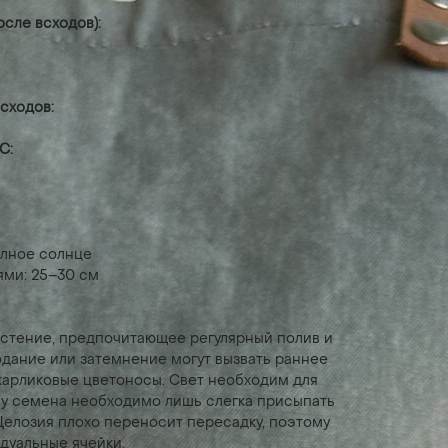
осле всходов):
сходов:
С:
олное солнце
ями: 25–30 см
стение, предпочитающее регулярный полив и
дание или затемнение могут вызвать раннее
 карликовые цветоносы. Свет необходим для
му семена необходимо лишь слегка присыпать
Целозия плохо переносит пересадку, поэтому
дуальные ячейки.