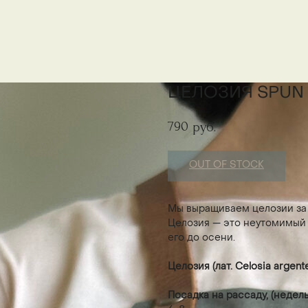
ЦЕЛОЗИЯ SPUN
790
руб.
OUT OF STOCK
Мы выращиваем целозии за 
Целозия — это неутомимый 
его до осени.
Целозия (лат. Celosia argent
Посадка на рассаду, (недел