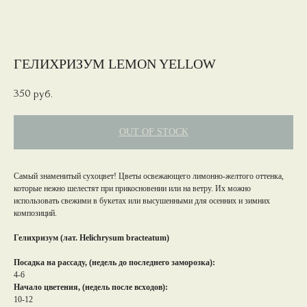
ГЕЛИХРИЗУМ LEMON YELLOW
350
руб.
OUT OF STOCK
Самый знаменитый сухоцвет! Цветы освежающего лимонно-желтого оттенка,
которые нежно шелестят при прикосновении или на ветру. Их можно
использовать свежими в букетах или высушенными для осенних и зимних
композиций.
Гелихризум (лат. Helichrysum bracteatum)
Посадка на рассаду, (недель до последнего заморозка):
4-6
Начало цветения, (недель после всходов):
10-12