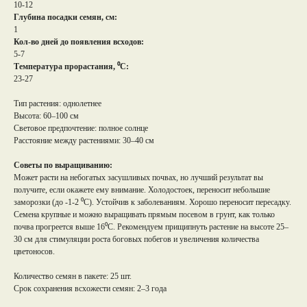
10-12
Глубина посадки семян, см:
1
Кол-во дней до появления всходов:
5-7
Температура прорастания, ⁰С:
23-27
Тип растения: однолетнее
Высота: 60–100 см
Световое предпочтение: полное солнце
Расстояние между растениями: 30–40 см
Советы по выращиванию:
Может расти на небогатых засушливых почвах, но лучший результат вы
получите, если окажете ему внимание. Холодостоек, переносит небольшие
заморозки (до -1-2 ⁰С). Устойчив к заболеваниям. Хорошо переносит пересадку.
Семена крупные и можно выращивать прямым посевом в грунт, как только
почва прогреется выше 16⁰С. Рекомендуем прищипнуть растение на высоте 25–
30 см для стимуляции роста боговых побегов и увеличения количества
цветоносов.
Количество семян в пакете: 25 шт.
Срок сохранения всхожести семян: 2–3 года