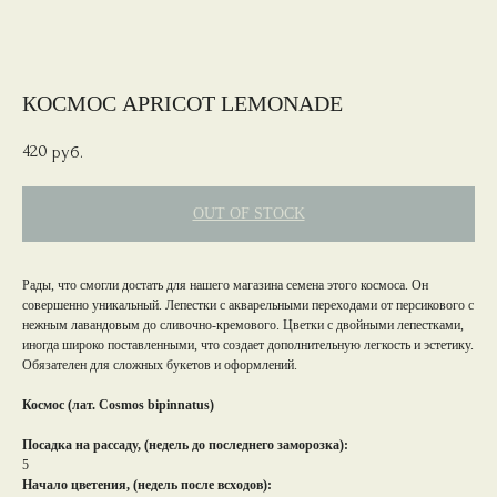
КОСМОС APRICOT LEMONADE
420
руб.
OUT OF STOCK
Рады, что смогли достать для нашего магазина семена этого космоса. Он
совершенно уникальный. Лепестки с акварельными переходами от персикового с
нежным лавандовым до сливочно-кремового. Цветки с двойными лепестками,
иногда широко поставленными, что создает дополнительную легкость и эстетику.
Обязателен для сложных букетов и оформлений.
Космос (лат. Cosmos bipinnatus)
Посадка на рассаду, (недель до последнего заморозка):
5
Начало цветения, (недель после всходов):