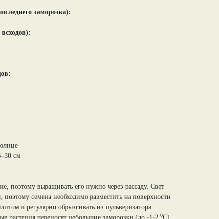
 последнего заморозка):
 всходов):
дов:
солнце
5–30 см
ие, поэтому выращивать его нужно через рассаду. Свет
н, поэтому семена необходимо разместить на поверхности
литом и регулярно обрызгивать из пульверизатора.
ые растения переносят небольшие заморозки (до -1-2 ⁰С).