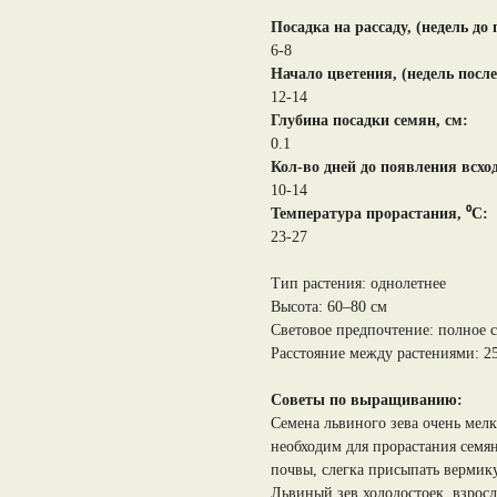
Посадка на рассаду, (недель до
6-8
Начало цветения, (недель после
12-14
Глубина посадки семян, см:
0.1
Кол-во дней до появления всхо
10-14
Температура прорастания, ⁰С:
23-27
Тип растения: однолетнее
Высота: 60–80 см
Световое предпочтение: полное 
Расстояние между растениями: 2
Советы по выращиванию:
Семена львиного зева очень мелк
необходим для прорастания семя
почвы, слегка присыпать вермику
Львиный зев холодостоек, взросл