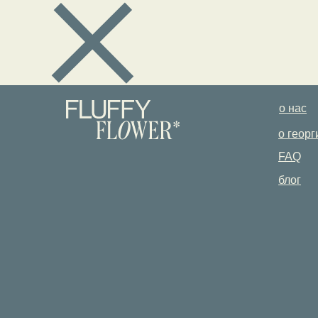
о нас
о георг
FAQ
блог