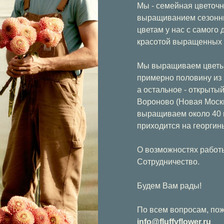
Мы - семейная цветочн
выращиванием сезонны
цветам у нас с самого 
красотой выращенных 
Мы выращиваем цветы 
примерно половину из
а остальное - открытый
Вороново (Новая Моск
выращиваем около 40 ц
приходится на георгин
О возможностях работы
Сотрудничество.
Будем Вам рады!
По всем вопросам, пож
info@fluffyflower.ru