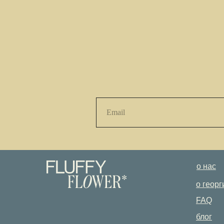
о нас
о георг
FAQ
блог